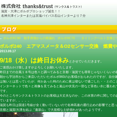
滋賀・大津にボルボプロショップ誕生！！
名神大津インターまたは京滋バイパス石山インターより７分
←
ボルボXC90 助手席側からの雨漏れ
ボルボXC70 タイミングベルト交換と
ボルボ240 エアマスメータ＆O2センサー交換 燃費
2013.09.17
9/18（水）は終日お休み
とさせていただきます。
ご迷惑おかけ致しますがよろしくお願いいたします。
昨日までの台風１８号は色々と調べてみると京都・滋賀でも尋常じゃないくらいの
朝から宇治市からご来店いただいたボルボ960のお客様がおられたのですが、自分
は無いとは思っていたが、何かあった時のために夜は寝ないで過ごした・・とのこ
インターネットで色々と画像を見てみると嵐山や伏見の一部など茶色い水に覆われ
です。
今のところサンクス＆トラストのお客様は大丈夫なのか、この水害の件に関しての
ていますが。。。。。
滋賀も昨日は国道1号線が全く動いていないので名神高速の通行止めの影響でと思
京都と滋賀/大津を結ぶ『逢坂山』で大規模な土砂崩れがあったようです。