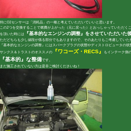
特にO2センサーは「消耗品」の一種と考えていただいていいと思います。
この2つを交換することで燃費が上がった（元に戻った）とおっしゃっていただく
『基本的なエンジンの調整』をさせていただいた
を頂いた時には
ただどちらも少し値段が係る部分でもありますので、そのあたりもご考慮していた
『基本的なエンジンの調整』にはスパークプラグの状態やディストロビュータの状
『ワコーズ・RECS』
サンクス＆トラストのオススメの
もインテーク側
『基本的』な整備
です。
まだ施工されていない方は是非ご検討くださいね！