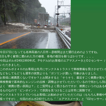
今日17日になっても名神高速の八日市～彦根間はまだ通行止めのようですね。
1日も早く被害に遭われた方の修復、各地の復旧を願うばかりです。。。。
今回はボルボ240(1993年式、Pモデル)のお客様のエアマスメータとO２センサ
いただきました。
このボルボ２４０のお客様は先月にサンクス＆トラストで車検整備を受けさせてい
などをしてもどうも通常の状態よりも『ガソリンが濃い』印象がありました。
お客様に燃費悪くないですか？とお聞きすると「そうそう、最近すごく燃費が落ち
車検整備で基本的なエンジンの点検・調整はさせていただいているので何かしら別
よく「燃費が悪い原因は？」とご質問をよく受けるのですが、燃費というのはある
るものなので「ピンポイント」で原因を見つけることは非常に困難です。
サンクス＆トラストでいつもお客様にお勧めさせていただくのは（もちろん車種や
様々ですが）、今回のボルボ240でしたら『「エアマスメータ』と『O2センサー』