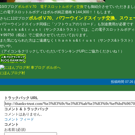
10/3ブログ
ボルボＶ70 電子スロットルボディ交換
でも御紹介させていただきまし
この電子スロットルボディはボルボ純正価格￥144,900！！もします。
ボルボＶ70、パワーウインドスイッチ交換、スウェ
さらに12/2ブログ
パワーウインドスイッチ同様に「ソフトウェアのリロード」も別途費用が必要です
ｔｈａｎｋｓ&ｔｒｕｓｔ（サンクス&トラスト）では、この電子スロットルボデ
￥99750（税込）でご提供させていただいております。
また気になられた方はご遠慮なくｔｈａｎｋｓ&ｔｒｕｓｔ（サンクス&トラスト
せいや。
（アイコンをクリックしていただいてランキングUPにご協力くださいね！）
にほんブログ村
投稿時間 07:26
トラックバック URL
コメント & トラックバック
コメントはありません。
コメント フィード
コメント
お名前:(必須)