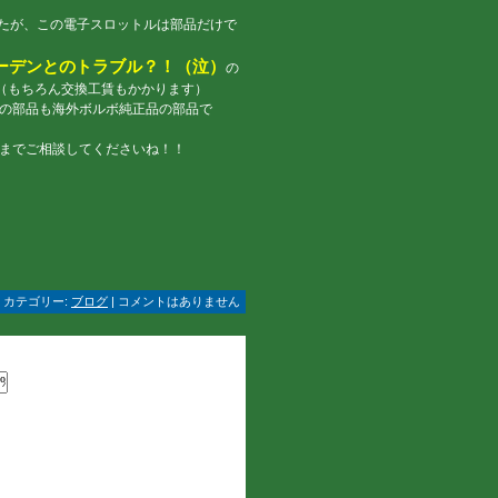
たが、この電子スロットルは部品だけで
ーデンとのトラブル？！（泣）
の
（もちろん交換工賃もかかります）
ィの部品も海外ボルボ純正品の部品で
）までご相談してくださいね！！
 | カテゴリー:
ブログ
| コメントはありません