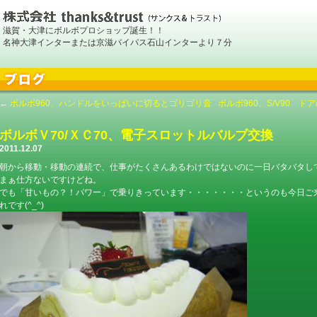
滋賀・大津にボルボプロショップ誕生！！
名神大津インターまたは京滋バイパス石山インターより７分
←
ボルボ960、ハンドルをいっぱいに切るとゴリゴリ音
ボルボ960、S/V90 
ボルボＶ70/ＸＣ70、電子スロットルバルブ交換
2011.12.07
朝から移動・移動の連続で、仕事がたくさんあるわけではないのに一日バタバタしてい
まぁ仕方ないですけどね。
でも「甘いもの？！パワー」で乗りきっています・・・・・・・というのも今日ご
れです(^_^)