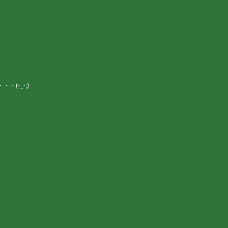
(-_-;)
。