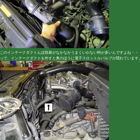
このインテークダクトんぽ脱着がなかなかうまくいかない時が多いんですよね・・・・・
っで、インテークダクトを外すと奥のほうに電子スロットルバルブが隠れています