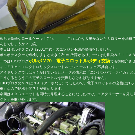
めちゃ豪華なロールケーキ！(^^)、 これはかなり動かないとカロリーを消費
んじでしょうか？（笑）
本日はボルボＸＣ70（2001年式）のエンジン不調の整備をしました。
ボルボテスターで点検しますと大きく2つの故障があり、一つはお馴染み？！「Ａ
ボルボＶ70 電子スロットルボディ交換
一つは10/3ブログ
でも御紹介さ
ィ（ＥＴＭ・エレクトロリックスロットルモジュール）」の不具合です。
アイドリングでしばらくかけているとメータの表示に「エンジンパワーテイカ」と
こうなるともうこの電子スロットルを交換しなければなりません。
10/3ブログのＶ70はＮＡ（ターボなし）でしたので、電子スロットルの交換はけ
車」なので結構手間？！が架かります。
今回はＡＢＳユニットも同時に修理することになったので、エアクリーナーを外し
クト」を取り外します。