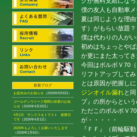
クが無料支給になったそ
僕の友人も自動車メ
夏は同じような理由
す）がもらい放題？
僕は代わりの人がい
初めはちょっとやば
か更にまた太ってき
今回はボルボＶ70
リフトアップしてみ
とは原因が把握しにく
新着ブログ
ジンオイル漏れ
と同
お盆休みのお知らせ
（2026年8月6日）
プ』の所からという
ゴールデンウイーク期間の休業のお知
らせ
（2026年4月20日）
ただこのボルボＶ7
4月1日 サンクス＆トラスト 創業日
が・・・・・
です
（2026年4月1日）
『ＦＦ』（前輪駆動
2026年もよろしくお願いいたします
（2026年1月6日）