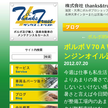
滋賀・大津にボルボプロショッ
名神大津インターまたは京滋バ
←
ボルボ8
ボルボＶ70
サイト内検索
ンジンオイル
2012.07.20
今週は仕事も私生活
よりあまりの暑さで
しないといけない感じ
暑さと言えば今日聞
が整備工場内のあま