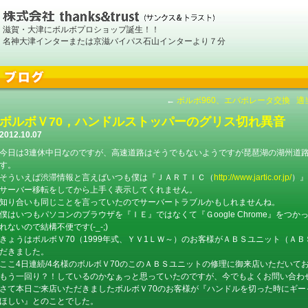
滋賀・大津にボルボプロショップ誕生！！
名神大津インターまたは京滋バイパス石山インターより７分
←
ボルボ960、エバポレータ交換
適
ボルボＶ70，ハンドルストッパーのグリス切れ異音
2012.10.07
今日は3連休中日なのですが、高速道路はそうでもないようですが琵琶湖の湖州道
す。
そういえば渋滞情報と言えばいつも僕は『ＪＡＲＴＩＣ（
http://www.jartic.or.jp/
）』
サーバー移転をしてから上手く表示してくれません。
知り合いも同じことを言っていたのでサーバートラブルかもしれませんね。
僕はいつもパソコンのブラウザを『ＩＥ』ではなくて『Ｇoogle Chrome』をつ
れないので結構不便です(-_-;)
きょうはボルボＶ70（1999年式、ＹＶ1ＬＷ～）のお客様がＡＢＳユニット（Ａ
だきました。
ここ4日連続/4名様のボルボＶ70のこのＡＢＳユニットの修理に御来店いただいて
もう一回り？！しているのかなぁっと思っていたのですが、今でもよくお問い合わ
さて本日ご来店いただきましたボルボＶ70のお客様が『ハンドルを切った時にギ
ほしい』とのことでした。