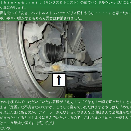
ｔｈａｎｋｓ＆ｔｒｕｓｔ（サンクス＆トラスト）の前でハンドルをいっぱいに切
な異音がします。
音を聞いて『あぁ、ハンドルストッパーのグリス切れやろな・・・・』と思ったの
ボルボＶ70動かすともちろん異音は解消されました。
それを横でみていただいていたお客様が『えぇ！スゴイなぁ！一瞬で直った！』とすご
まぁ『定番』な不具合なのですが、こうして喜んでいただけますとやっぱり『めちゃ嬉
それとたまにあるのが、ディーラーさんやショップさんなど他社さんで全然直らな
が直ったりすると同じように喜んでいただけるので、これもまた『めっちゃ嬉しいです
けっこう単純な僕です（笑）(^_^;)
せいや。