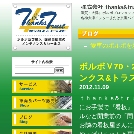
滋賀・大津にボルボプロショッ
名神大津インターまたは京滋バ
←
愛車のボルボを
サイト内検索
ボルボＶ70・
ンクス&トラス
2012.11.09
ｔｈａｎｋｓ&ｔｒ
にお手製で『看板』
ルなど開業前の「間
お隣の看板屋さんに