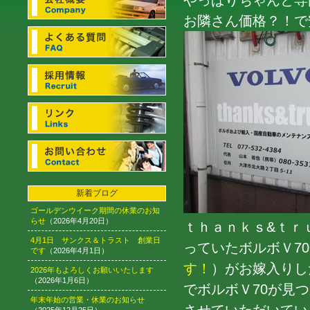
やっぱりちゃんと専
お隣さん価格？！で安
新着ブログ
ゴールデンウイーク期間の休業のお知
らせ
（2026年4月20日）
ｔｈａｎｋｓ&ｔｒ
4月1日 サンクス＆トラスト 創業日
っていたボルボＶ70（2
です
（2026年4月1日）
す！
）がお嫁入りし
2026年もよろしくお願いいたします
（2026年1月6日）
でボルボＶ70が見
年末年始の営業・休業のお知らせ