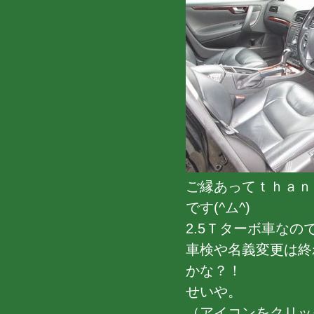
ご縁あってｔｈａｎ
です(^ム^)
2.5Ｔターボ車な
車検や名義変更は終
かな？！
せいや。
（アイコンをクリッ