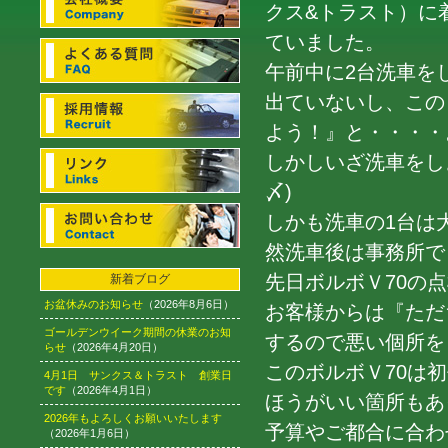
クス&トラスト）に
ていました。
午前中に2台洗車を
出ていないし、この
よう！』と・・・・
しかしいざ洗車をし
〆)
しかも洗車の1台は
然洗車後は事務所でし
先日ボルボＶ70の
新着ブログ
お盆休みのお知らせ
（2026年8月6日）
お客様からは『ただ
ゴールデンウイーク期間の休業のお知
するので悪い個所を
らせ
（2026年4月20日）
このボルボＶ70は
4月1日 サンクス＆トラスト 創業日
です
（2026年4月1日）
ほうがいい箇所もあ
2026年もよろしくお願いいたします
予算やご都合に合わ
（2026年1月6日）