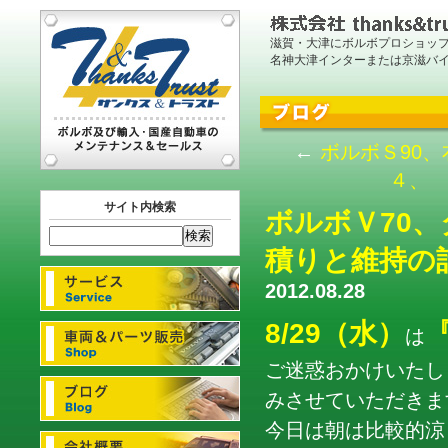
滋賀・大津にボルボプロショッ
名神大津インターまたは京滋バ
←
ボルボＳ90
４、 
サイト内検索
ボルボＶ70
積りと維持の
2012.08.28
8/29（水）
は
ご迷惑おかけいたし
みさせていただきま
今日は朝は比較的涼