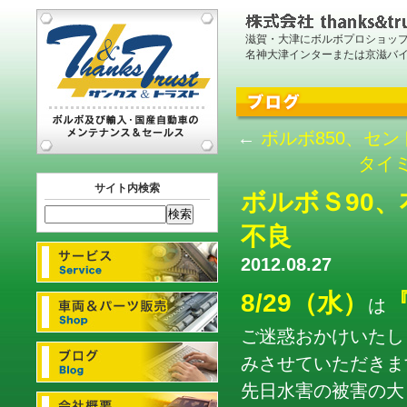
滋賀・大津にボルボプロショッ
名神大津インターまたは京滋バ
←
ボルボ850、セ
タイ
サイト内検索
ボルボＳ90
不良
2012.08.27
8/29（水）
は
ご迷惑おかけいたし
みさせていただきま
先日水害の被害の大