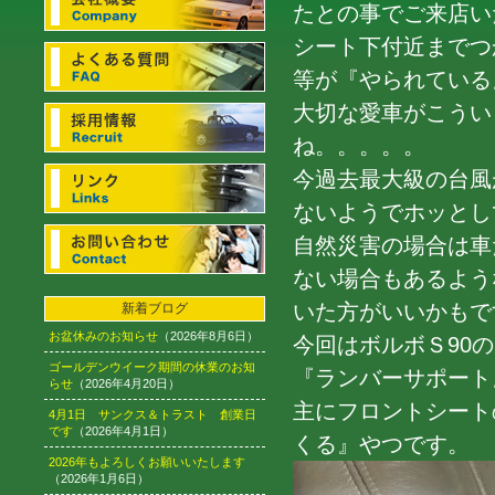
たとの事でご来店い
シート下付近までつ
等が『やられている
大切な愛車がこうい
ね。。。。。
今過去最大級の台風
ないようでホッとし
自然災害の場合は車
ない場合もあるよう
いた方がいいかもで
新着ブログ
お盆休みのお知らせ
（2026年8月6日）
今回はボルボＳ90
ゴールデンウイーク期間の休業のお知
『ランバーサポート
らせ
（2026年4月20日）
主にフロントシート
4月1日 サンクス＆トラスト 創業日
です
（2026年4月1日）
くる』やつです。
2026年もよろしくお願いいたします
（2026年1月6日）