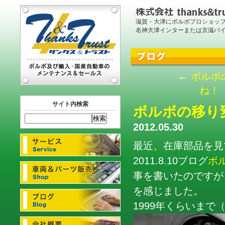
滋賀・大津にボルボプロショッ
名神大津インターまたは京滋バ
←
ボルボ
ね！
サイト内検索
ボルボの移り
2012.05.30
最近、在庫部品を見
2011.8.10ブログ
ボ
事を書いたのですが
を感じました。
1999年くらいま