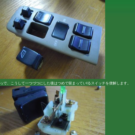
っで、こうして一つづつにした後はつめで留まっていtるスイッチを便解します。