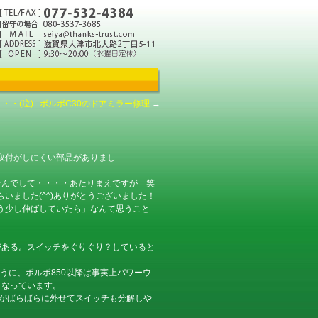
・・(泣)
ボルボC30のドアミラー修理
→
取付がしにくい部品がありまし
せんでして・・・・あたりまえですが 笑
いました(^^)ありがとうございました！
う少し伸ばしていたら」なんて思うこと
がある。スイッチをぐりぐり？していると
うに、ボルボ850以降は事実上パワーウ
くなっています。
一つがばらばらに外せてスイッチも分解しや