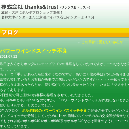
滋賀・大津にボルボプロショップ誕生！！
名神大津インターまたは京滋バイパス石山インターより７分
←
この季節に愛おしい存在が・・
パワーウインドスイッチ不良
2011.07.12
昨日は夕方からホンダのステップワゴンの修理をしていたのですが、一つなかなか
て。。。。
もう一つ「手」があったら出来そうなのですが、あいにく僕の手は2つしかありま
四苦八苦しているとお客様が所要でご来店いただいたのですが・・・・手伝ってもら
指がもう１本あったらとか、腕や指がもう少し長かったらとか、たまに「ツメをも
もよくあります。
2日連続で同じ症状のお客様の修理をさせていただきました。
ボルボ940とボルボS90なのですが、「パワーウインドウイッチが作動しないとき
動いたりもする」とのことでした。
6/4のブログ
ボルボ850のパワーウインドスイッチ不良
ご紹介させていただいたよ
インドスイッチが分解しにくいために1つの箇所のスイッチのみの交換等が出来な
でもそれ以前のボルボ940やボルボ960系やボルボ240などは画像のように一つ
すくなっています。