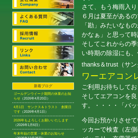
さて、もう梅雨入り
６月は夏至があるの
「勘」みたいなもの
かなぁ」と思って時
そしてこれからの季
い時期の除湿にも、
thanks＆trus
ワーエアコン
ご利用お待ちしてお
新着ブログ
ゴールデンウイーク期間の休業のお知
そしてエアコンを良
らせ
（2026年4月20日）
す。・・・・「バッ
4月1日 サンクス＆トラスト 創業日
です
（2026年4月1日）
今回お預かりさせて
2026年もよろしくお願いいたします
（2026年1月6日）
ッカーで検査（左側
年末年始の営業・休業のお知らせ