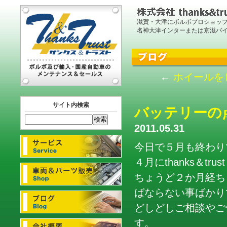
滋賀・大津にボルボプロショッ
名神大津インターまたは京滋バ
←
ホイールを
サイト内検索
バッテリーの
2011.05.31
今日で５月も終わり
４月にthanks＆
ちょうど２か月経ち
ばならない事ばかり
どしどしご相談やご
す。