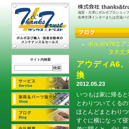
滋賀・大津にボルボプロショッ
名神大津インターまたは京滋バ
←
ボルボV70エ
タ大丈
サイト内検索
アウディA6
換
2012.05.23
いつもは家に帰ると
とわりついてくるの
ほとんどまとわりつ
すぐに横になって寝て