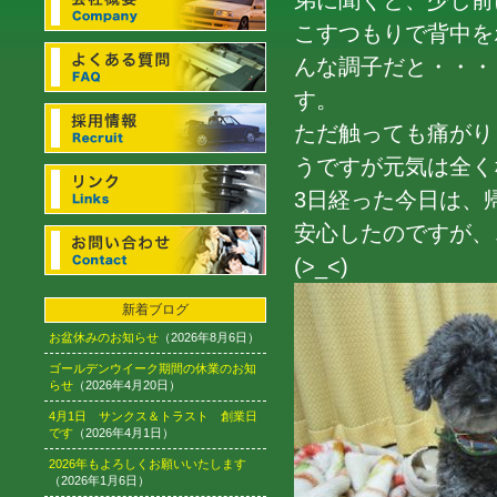
弟に聞くと、少し前
こすつもりで背中を
んな調子だと・・・
す。
ただ触っても痛がり
うですが元気は全く
3日経った今日は、
安心したのですが、
(>_<)
新着ブログ
お盆休みのお知らせ
（2026年8月6日）
ゴールデンウイーク期間の休業のお知
らせ
（2026年4月20日）
4月1日 サンクス＆トラスト 創業日
です
（2026年4月1日）
2026年もよろしくお願いいたします
（2026年1月6日）