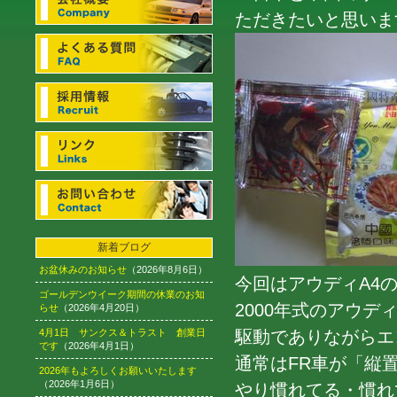
ただきたいと思います(
新着ブログ
お盆休みのお知らせ
（2026年8月6日）
今回はアウディA4
ゴールデンウイーク期間の休業のお知
2000年式のアウデ
らせ
（2026年4月20日）
4月1日 サンクス＆トラスト 創業日
駆動でありながらエ
です
（2026年4月1日）
通常はFR車が「縦
2026年もよろしくお願いいたします
（2026年1月6日）
やり慣れてる・慣れ