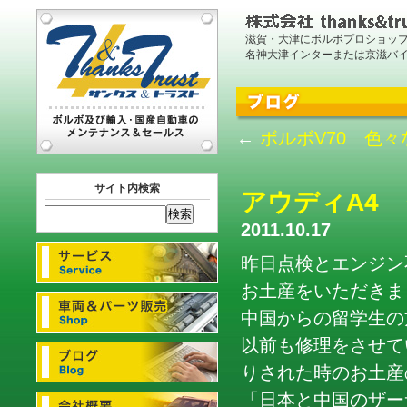
滋賀・大津にボルボプロショッ
名神大津インターまたは京滋バ
←
ボルボV70 色
サイト内検索
アウディA4
2011.10.17
昨日点検とエンジン
お土産をいただきました
中国からの留学生の
以前も修理をさせて
りされた時のお土産
「日本と中国のザー