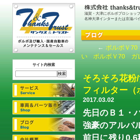
滋賀・大津にボルボプロショッ
名神大津インターまたは京滋バ
←
ボルボＶ7
い
ボルボＶ70 
サイト内検索
そろそろ花粉
フィルター（
2017.03.02
先日のＢ１・
強豪のアルバ
前日に残り0.