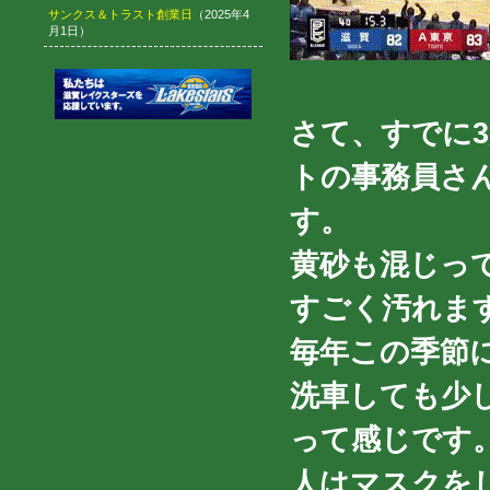
サンクス＆トラスト創業日
（2025年4
月1日）
さて、すでに
トの事務員さ
す。
黄砂も混じっ
すごく汚れますね(
毎年この季節
洗車しても少
って感じです
人はマスクを