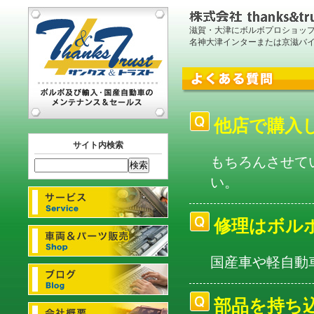
滋賀・大津にボルボプロショッ
名神大津インターまたは京滋バ
他店で購入
サイト内検索
もちろんさせて
い。
修理はボル
国産車や軽自動
部品を持ち