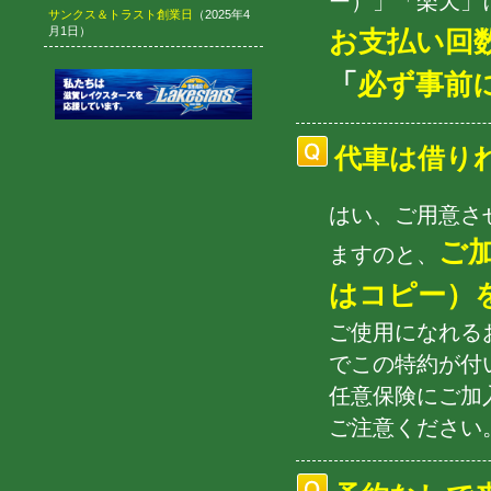
ー）」「楽天
サンクス＆トラスト創業日
（2025年4
月1日）
お支払い回
「
必ず事前
代車は借り
はい、ご用意さ
ご
ますのと、
はコピー）
ご使用になれる
でこの特約が付
任意保険にご加
ご注意ください