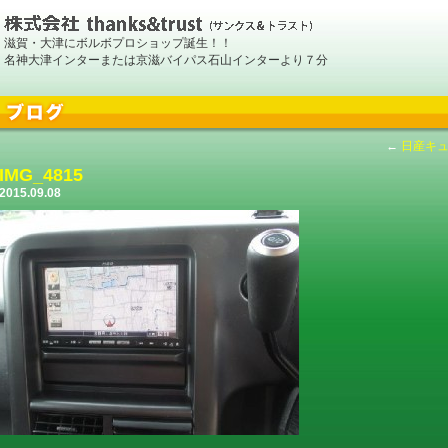
滋賀・大津にボルボプロショップ誕生！！
名神大津インターまたは京滋バイパス石山インターより７分
←
日産キ
IMG_4815
2015.09.08