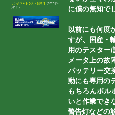
サンクス＆トラスト創業日
（2025年4
に僕の無知でし
月1日）
以前にも何度
すが、国産・
用のテスター
メータ上の故
バッテリー交
動にも専用の
もちろんボル
いと作業でき
警告灯などの