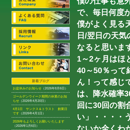
僕の仕事も意
で、毎日何度
僕がよく見る
日/翌日の天
なると思いま
1～2ヶ月はほ
40～50％っ
ん！って感じで
新着ブログ
お盆休みのお知らせ
（2026年8月6日）
は、降水確率3
ゴールデンウイーク期間の休業のお知
らせ
（2026年4月20日）
回に30回の
4月1日 サンクス＆トラスト 創業日
です
（2026年4月1日）
い」・・・・
2026年もよろしくお願いいたします
（2026年1月6日）
ないか全くわ