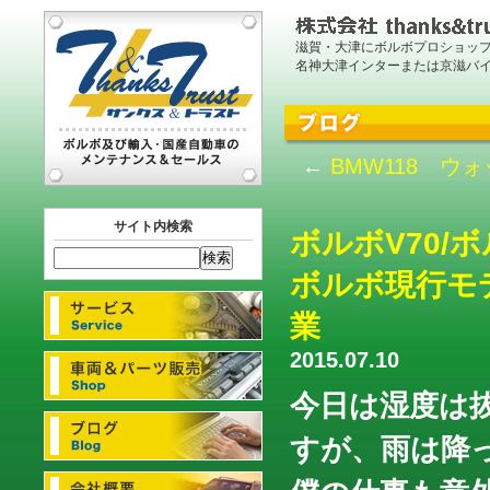
滋賀・大津にボルボプロショッ
名神大津インターまたは京滋バ
←
BMW118 ウ
サイト内検索
ボルボV70
ボルボ現行モ
業
2015.07.10
今日は湿度は
すが、雨は降