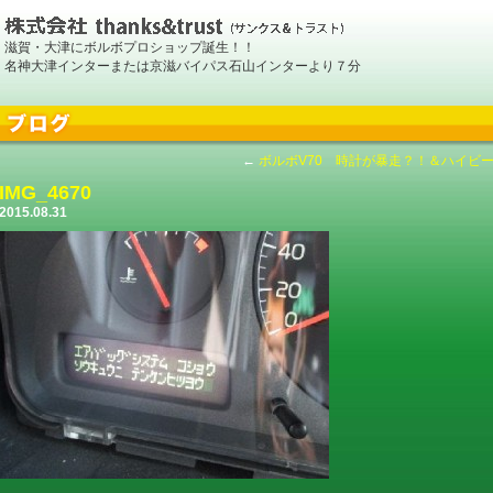
滋賀・大津にボルボプロショップ誕生！！
名神大津インターまたは京滋バイパス石山インターより７分
←
ボルボV70 時計が暴走？！＆ハイビ
IMG_4670
2015.08.31