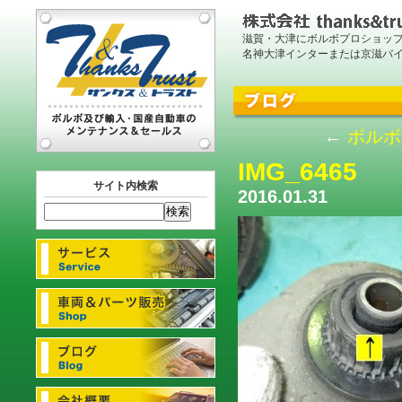
滋賀・大津にボルボプロショッ
名神大津インターまたは京滋バ
←
ボルボ
IMG_6465
サイト内検索
2016.01.31