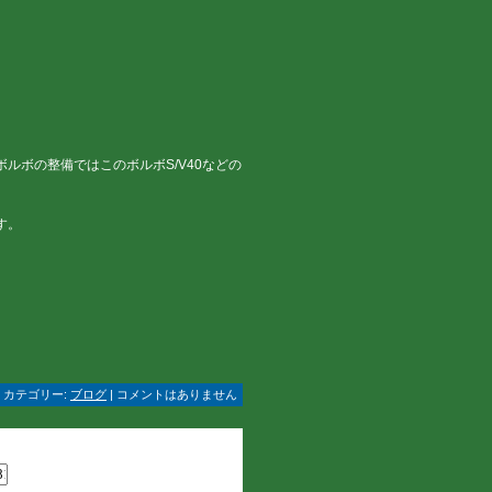
ルボの整備ではこのボルボS/V40などの
す。
 | カテゴリー:
ブログ
| コメントはありません