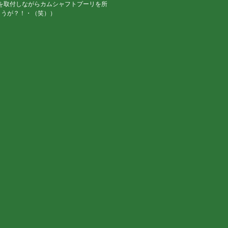
を取付しながらカムシャフトプーリを所
ょうが？！・（笑））