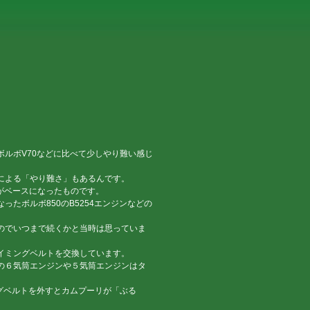
ルボV70などに比べて少しやり難い感じ
による「やり難さ」もあるんです。
ジンがベースになったものです。
ったボルボ850のB5254エンジンなどの
のでいつまで続くかと当時は思っていま
イミングベルトを交換しています。
の６気筒エンジンや５気筒エンジンはタ
。
グベルトを外すとカムプーリが「ぶる