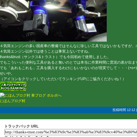
４気筒エンジンの多い国産車の整備ではそんなに珍しい工具ではないかもですが、ボ
４気筒エンジン以外では使うことは事実上ないですね。
thanks&trust（サンクス&トラスト）でも今回初めて使用しました。
でもこういった便利な工具があると無いのとでは本当に作業時間に雲泥の差が出ま
でも「あれもこれも」工具を購入するわけにもいかないのが現実でして・・・(+o+)
せいや。
（アイコンをクリックしていただいてランキングUPにご協力くださいね！）
にほんブログ村
投稿時間 12:12
トラックバック URL