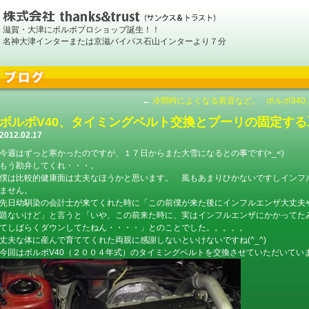
滋賀・大津にボルボプロショップ誕生！！
名神大津インターまたは京滋バイパス石山インターより７分
←
冷間時によくなる異音など。
ボルボ94
ボルボV40、タイミングベルト交換とプーリの固定する
2012.02.17
今週はずっと寒かったのですが、１７日からまた大雪になるとの事です(>_<)
もう勘弁してくれ・・・。
僕は比較的健康面は丈夫なほうかと思います。 風もあまりひかないですしインフ
ません。
先日幼馴染の会計士が来てくれた時に「この前僕が来た後にインフルエンザ大丈夫
題ないけど」と言うと「いや、この前来た時に、実はインフルエンザにかかってた
てしばらくダウンしてたねん・・・・」とのことでした。。。。。
丈夫な体に産んで育ててくれた両親に感謝しないといけないですね(^_^)
今回はボルボV40（２００４年式）のタイミングベルトを交換させていただいてい