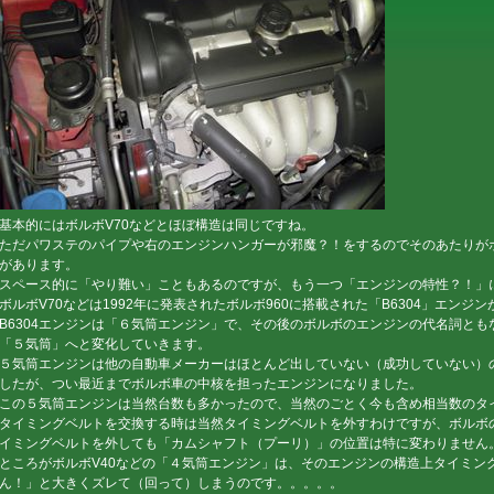
基本的にはボルボV70などとほぼ構造は同じですね。
ただパワステのパイプや右のエンジンハンガーが邪魔？！をするのでそのあたりがボ
があります。
スペース的に「やり難い」こともあるのですが、もう一つ「エンジンの特性？！」
ボルボV70などは1992年に発表されたボルボ960に搭載された「B6304」エン
B6304エンジンは「６気筒エンジン」で、その後のボルボのエンジンの代名詞ともな
「５気筒」へと変化していきます。
５気筒エンジンは他の自動車メーカーはほとんど出していない（成功していない）
したが、つい最近までボルボ車の中核を担ったエンジンになりました。
この５気筒エンジンは当然台数も多かったので、当然のごとく今も含め相当数のタ
タイミングベルトを交換する時は当然タイミングベルトを外すわけですが、ボルボ
イミングベルトを外しても「カムシャフト（プーリ）」の位置は特に変わりません
ところがボルボV40などの「４気筒エンジン」は、そのエンジンの構造上タイミン
ん！」と大きくズレて（回って）しまうのです。。。。。