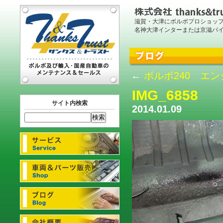
滋賀・大津にボルボプロショッ
名神大津インターまたは京滋バ
←
ボルボ240 エ
IMG_6858
サイト内検索
2014.01.09