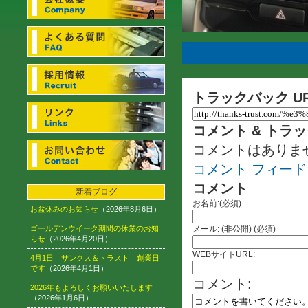
トラックバック U
コメント & トラ
コメントはありま
コメント フィード
コメント
新着ブログ
お名前:(必須)
お盆休みのお知らせ
（2026年8月6日）
ゴールデンウイーク期間の休業のお知
メール: (非公開) (必須)
らせ
（2026年4月20日）
WEBサイトURL:
4月1日 サンクス＆トラスト 創業日
です
（2026年4月1日）
コメント:
2026年もよろしくお願いいたします
（2026年1月6日）