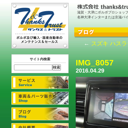
滋賀・大津にボルボプロショッ
名神大津インターまたは京滋バ
←
スズキ ハスラ
サイト内検索
IMG_8057
2016.04.29